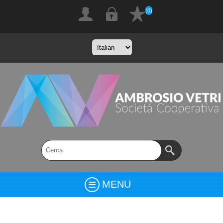
(0)
MENU