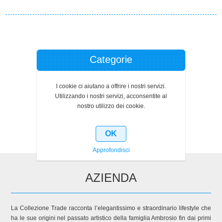
Categorie
Produttori
I cookie ci aiutano a offrire i nostri servizi.
Utilizzando i nostri servizi, acconsentite al
nostro utilizzo dei cookie.
Ultimi prodotti visti
OK
Approfondisci
AZIENDA
La Collezione Trade racconta l’elegantissimo e straordinario lifestyle che
ha le sue origini nel passato artistico della famiglia Ambrosio fin dai primi