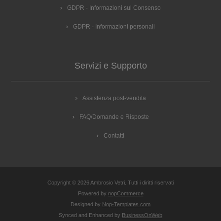
GDPR - Informazioni sul Consenso
GDPR - Informazioni personali
Servizi e Supporto
Assistenza post-vendita
FAQ/Domande e Risposte
Contatti
Copyright © 2026 Ambrosio Vetri. Tutti i diritti riservati
Powered by
nopCommerce
Designed by
Nop-Templates.com
Synced and Enhanced by
BusinessOnWeb