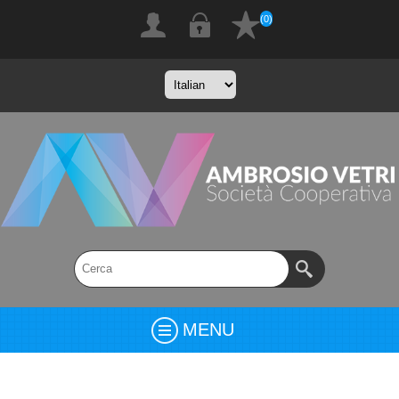
(0)
MENU