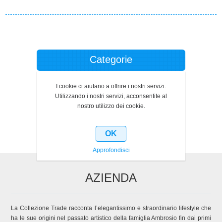
Categorie
Produttori
I cookie ci aiutano a offrire i nostri servizi.
Utilizzando i nostri servizi, acconsentite al
nostro utilizzo dei cookie.
Ultimi prodotti visti
OK
Approfondisci
AZIENDA
La Collezione Trade racconta l’elegantissimo e straordinario lifestyle che
ha le sue origini nel passato artistico della famiglia Ambrosio fin dai primi