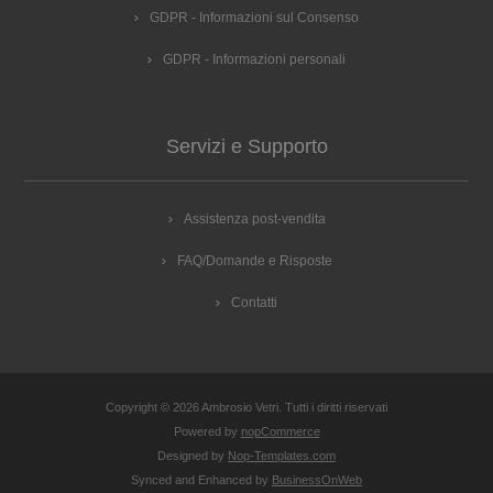
GDPR - Informazioni sul Consenso
GDPR - Informazioni personali
Servizi e Supporto
Assistenza post-vendita
FAQ/Domande e Risposte
Contatti
Copyright © 2026 Ambrosio Vetri. Tutti i diritti riservati
Powered by
nopCommerce
Designed by
Nop-Templates.com
Synced and Enhanced by
BusinessOnWeb