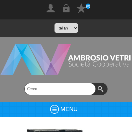
(0)
MENU