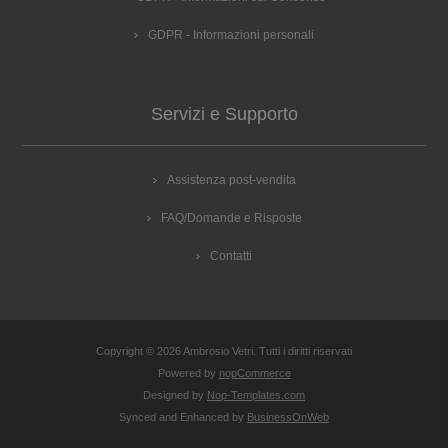
GDPR - Informazioni personali
Servizi e Supporto
Assistenza post-vendita
FAQ/Domande e Risposte
Contatti
Copyright © 2026 Ambrosio Vetri. Tutti i diritti riservati
Powered by
nopCommerce
Designed by
Nop-Templates.com
Synced and Enhanced by
BusinessOnWeb