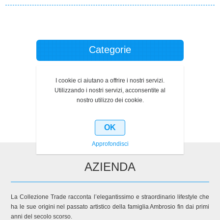
Categorie
Produttori
I cookie ci aiutano a offrire i nostri servizi.
Utilizzando i nostri servizi, acconsentite al
Ultimi prodotti visti
nostro utilizzo dei cookie.
OK
Approfondisci
AZIENDA
La Collezione Trade racconta l’elegantissimo e straordinario lifestyle che
ha le sue origini nel passato artistico della famiglia Ambrosio fin dai primi
anni del secolo scorso.