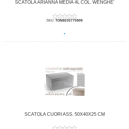
SCATOLA ARIANNA MEDIA 4L COL. WENGHE'
SKU:
TON8035775909
SCATOLA CUORI ASS. 50X40X25 CM