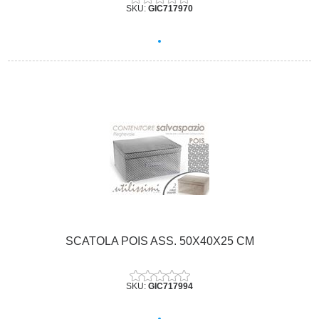
SKU:
GIC717970
SCATOLA POIS ASS. 50X40X25 CM
SKU:
GIC717994