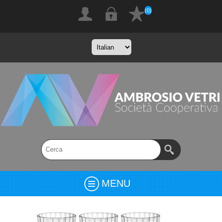
(0)
MENU