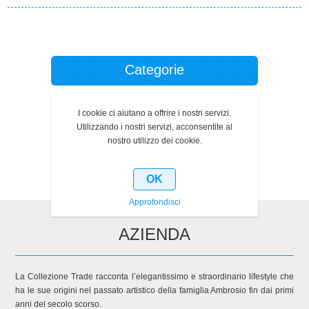
Categorie
Produttori
I cookie ci aiutano a offrire i nostri servizi.
Utilizzando i nostri servizi, acconsentite al
Ultimi prodotti visti
nostro utilizzo dei cookie.
OK
Approfondisci
AZIENDA
La Collezione Trade racconta l’elegantissimo e straordinario lifestyle che
ha le sue origini nel passato artistico della famiglia Ambrosio fin dai primi
anni del secolo scorso.