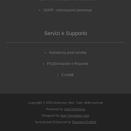
GDPR - Informazioni personali
Servizi e Supporto
Assistenza post-vendita
FAQ/Domande e Risposte
Contatti
Copyright © 2026 Ambrosio Vetri. Tutti i diritti riservati
Powered by
nopCommerce
Designed by
Nop-Templates.com
Synced and Enhanced by
BusinessOnWeb