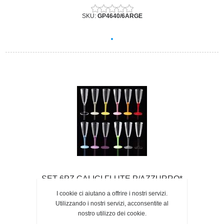
SKU:
GP4640/6ARGE
SET 6PZ CALICI FLUTE P/AZZURRO*
I cookie ci aiutano a offrire i nostri servizi.
Utilizzando i nostri servizi, acconsentite al
SKU:
GP4640/6AZZU
nostro utilizzo dei cookie.