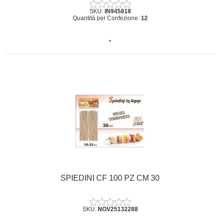
SKU:
IN945818
Quantità per Confezione:
12
SPIEDINI CF 100 PZ CM 30
SKU:
NOV25132288