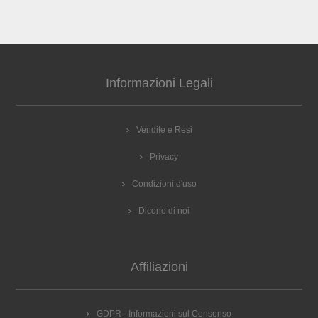
Informazioni Legali
Vendite e Resi
Privacy
Condizioni d'uso
Dicono di noi
Affiliazioni
GDPR - Informazioni sul Consenso