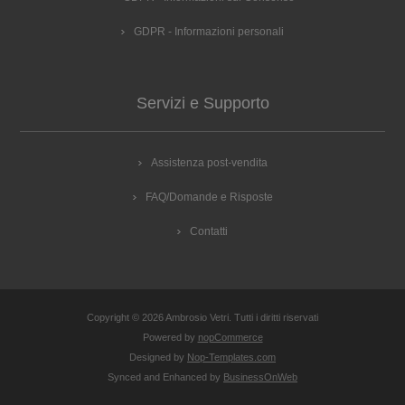
GDPR - Informazioni personali
Servizi e Supporto
Assistenza post-vendita
FAQ/Domande e Risposte
Contatti
Copyright © 2026 Ambrosio Vetri. Tutti i diritti riservati
Powered by
nopCommerce
Designed by
Nop-Templates.com
Synced and Enhanced by
BusinessOnWeb