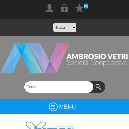
(0)
MENU