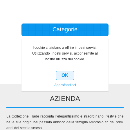
Categorie
Produttori
I cookie ci aiutano a offrire i nostri servizi.
Utilizzando i nostri servizi, acconsentite al
Ultimi prodotti visti
nostro utilizzo dei cookie.
OK
Approfondisci
AZIENDA
La Collezione Trade racconta l’elegantissimo e straordinario lifestyle che
ha le sue origini nel passato artistico della famiglia Ambrosio fin dai primi
anni del secolo scorso.