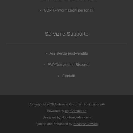
GDPR - Informazioni personali
Servizi e Supporto
Assistenza post-vendita
FAQ/Domande e Risposte
Contatti
Copyright © 2026 Ambrosio Vetri. Tutti i diritti riservati
Powered by
nopCommerce
Designed by
Nop-Templates.com
Synced and Enhanced by
BusinessOnWeb