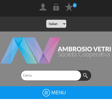
(0)
MENU