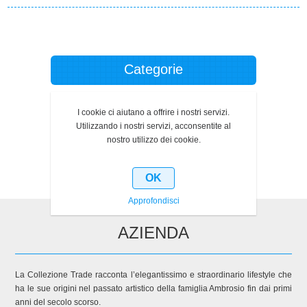
Categorie
Produttori
I cookie ci aiutano a offrire i nostri servizi.
Utilizzando i nostri servizi, acconsentite al
Ultimi prodotti visti
nostro utilizzo dei cookie.
OK
Approfondisci
AZIENDA
La Collezione Trade racconta l’elegantissimo e straordinario lifestyle che
ha le sue origini nel passato artistico della famiglia Ambrosio fin dai primi
anni del secolo scorso.