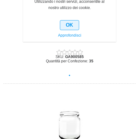
Utilizzando i nostri servizi, acconsentite al
nostro utilizzo dei cookie.
OK
Approfondisci
VASO CC 106 Ø 53 IN PACCHI DA 35 PZ
SKU:
GA900585
Quantità per Confezione:
35