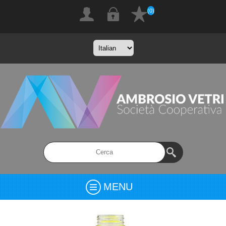
(0)
MENU