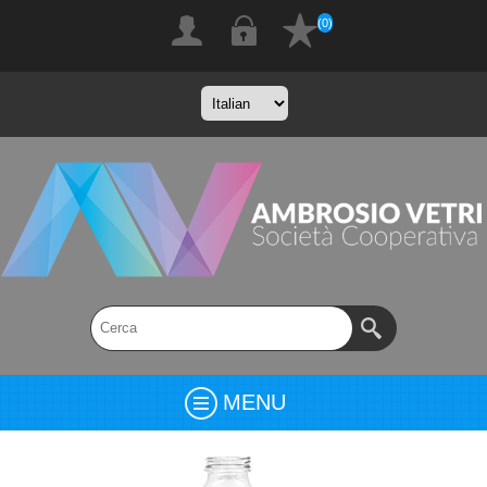
(0)
MENU