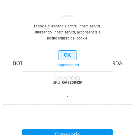
I cookie ci aiutano a offrire i nostri servizi.
Utilizzando i nostri servizi, acconsentite al
nostro utilizzo dei cookie.
OK
BOTTIGLIA GALLONE cc. 750 UVAG RIV. CORDA
Approfondisci
UVAG IN PACCHI
SKU:
GA920943P
Categorie