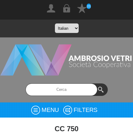
(0)
MENU
FILTERS
CC 750