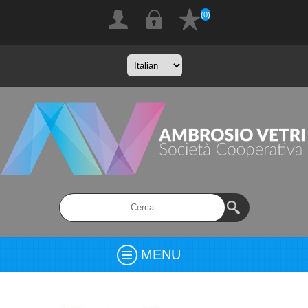
(0)
MENU