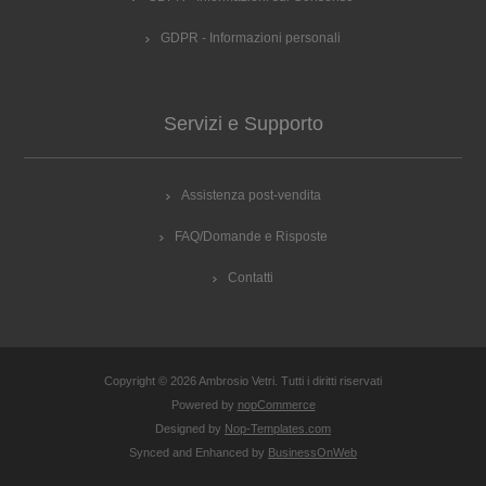
GDPR - Informazioni personali
Servizi e Supporto
Assistenza post-vendita
FAQ/Domande e Risposte
Contatti
Copyright © 2026 Ambrosio Vetri. Tutti i diritti riservati
Powered by
nopCommerce
Designed by
Nop-Templates.com
Synced and Enhanced by
BusinessOnWeb