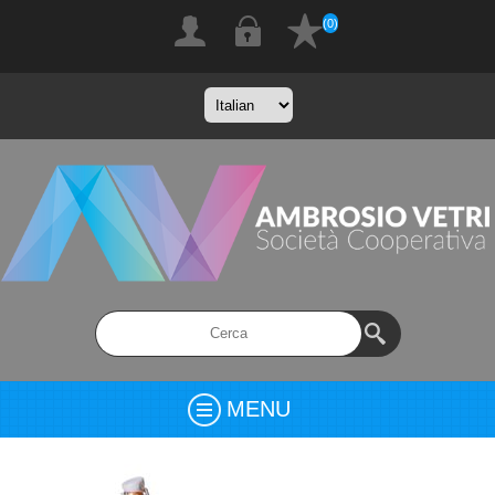
(0)
MENU