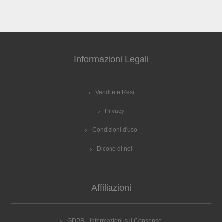
Informazioni Legali
Vendite e Resi
Privacy
Condizioni d'uso
Dicono di noi
Affiliazioni
GDPR - Informazioni sul Consenso