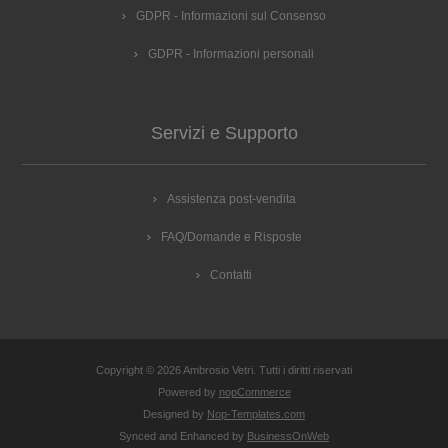
GDPR - Informazioni sul Consenso
GDPR - Informazioni personali
Servizi e Supporto
Assistenza post-vendita
FAQ/Domande e Risposte
Contatti
Copyright © 2026 Ambrosio Vetri. Tutti i diritti riservati
Powered by
nopCommerce
Designed by
Nop-Templates.com
Synced and Enhanced by
BusinessOnWeb