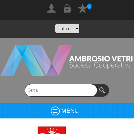
(0)
MENU