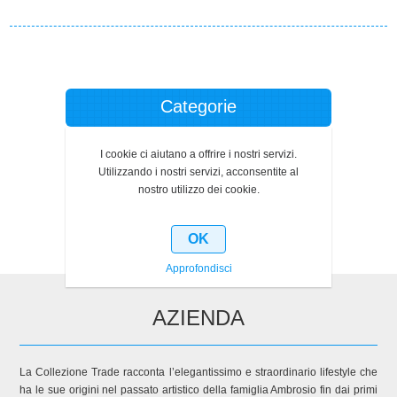
Categorie
Produttori
I cookie ci aiutano a offrire i nostri servizi.
Utilizzando i nostri servizi, acconsentite al
nostro utilizzo dei cookie.
Ultimi prodotti visti
OK
Approfondisci
AZIENDA
La Collezione Trade racconta l’elegantissimo e straordinario lifestyle che
ha le sue origini nel passato artistico della famiglia Ambrosio fin dai primi